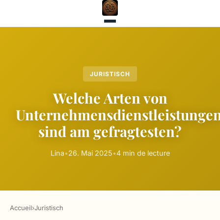
JURISTISCH
Welche Arten von
Unternehmensdienstleistunge
sind am gefragtesten?
Lina
•
26. Mai 2025
•
4 min de lecture
Accueil
›
Juristisch